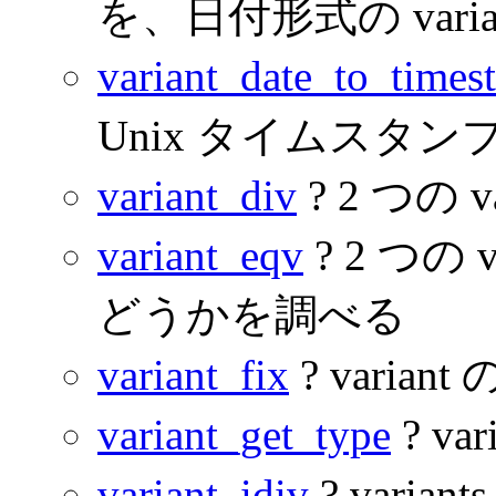
を、日付形式の varia
variant_date_to_times
Unix タイムスタ
variant_div
? 2 つの 
variant_eqv
? 2 つの
どうかを調べる
variant_fix
? varia
variant_get_type
? v
variant_idiv
? var