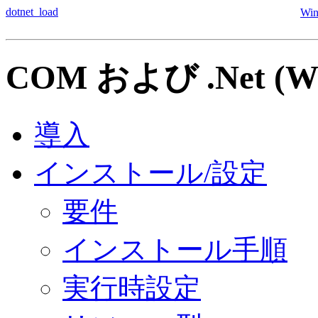
dotnet_load
Wi
COM および .Net (Wi
導入
インストール/設定
要件
インストール手順
実行時設定