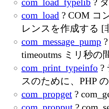
com_load_typelib
? 
com_load
? COM
レンスを作成する [
com_message_pump
timeoutms ミリ秒
com_print_typeinfo
?
スのために、PHP 
com_propget
? com
com_propput
? com