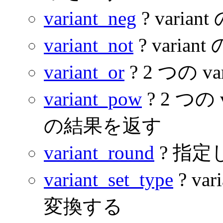
variant_neg
? vari
variant_not
? vari
variant_or
? 2 つの 
variant_pow
? 2 つの
の結果を返す
variant_round
? 指定し
variant_set_type
? v
変換する