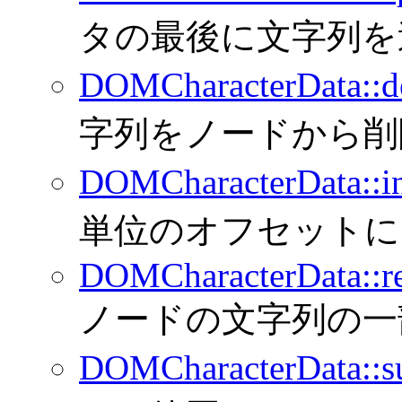
タの最後に文字列を
DOMCharacterData::de
字列をノードから削
DOMCharacterData::in
単位のオフセットに
DOMCharacterData::re
ノードの文字列の一
DOMCharacterData::su