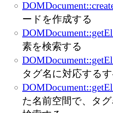
DOMDocument::creat
ードを作成する
DOMDocument::getEl
素を検索する
DOMDocument::getE
タグ名に対応するす
DOMDocument::getE
た名前空間で、タグ