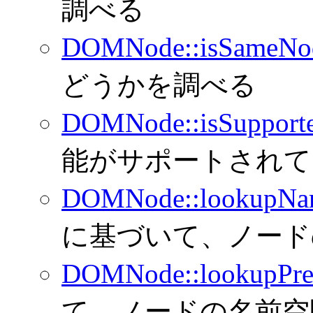
調べる
DOMNode::isSameNo
どうかを調べる
DOMNode::isSupport
能がサポートされて
DOMNode::lookupNa
に基づいて、ノードの
DOMNode::lookupPre
て、ノードの名前空