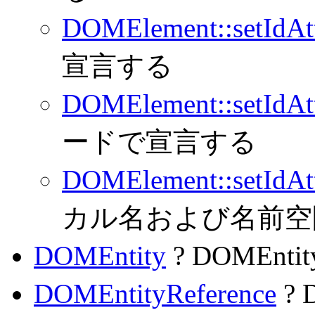
DOMElement::setIdAtt
宣言する
DOMElement::setIdAt
ードで宣言する
DOMElement::setIdAt
カル名および名前空間
DOMEntity
? DOMEnt
DOMEntityReference
? 