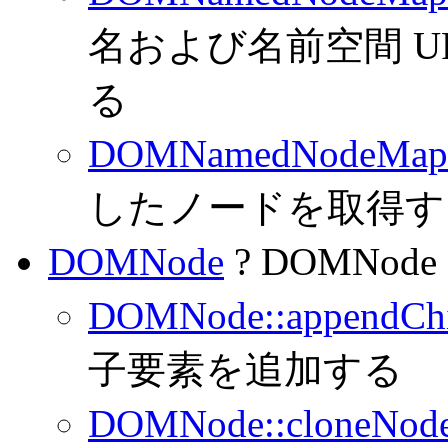
名および名前空間 U
る
DOMNamedNodeMap:
したノードを取得す
DOMNode
? DOMNod
DOMNode::appendChi
子要素を追加する
DOMNode::cloneNod