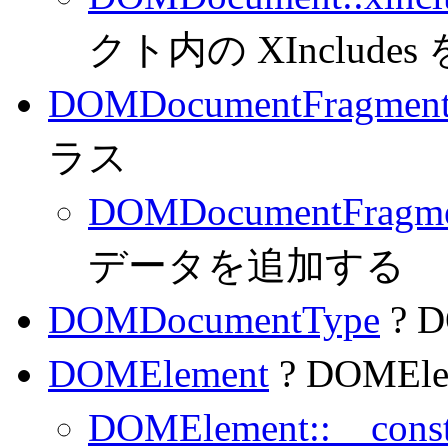
クト内の XInclude
DOMDocumentFragmen
ラス
DOMDocumentFragme
データを追加する
DOMDocumentType
? 
DOMElement
? DOMEl
DOMElement::__const