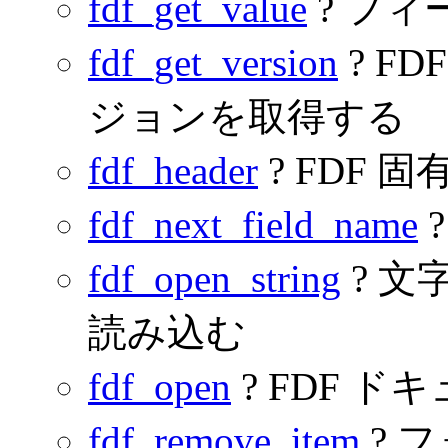
fdf_get_value
? フ
fdf_get_version
? F
ジョンを取得する
fdf_header
? FDF
fdf_next_field_name
fdf_open_string
? 文
読み込む
fdf_open
? FDF 
fdf_remove_item
? 