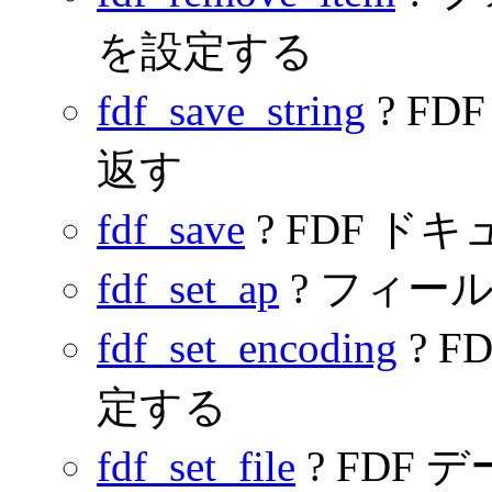
を設定する
fdf_save_string
? F
返す
fdf_save
? FDF 
fdf_set_ap
? フィー
fdf_set_encoding
? 
定する
fdf_set_file
? FDF