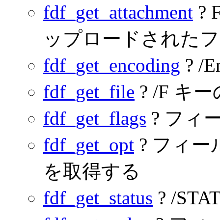
fdf_get_attachment
?
ップロードされたフ
fdf_get_encoding
? /
fdf_get_file
? /F 
fdf_get_flags
? フィ
fdf_get_opt
? フィ
を取得する
fdf_get_status
? /S