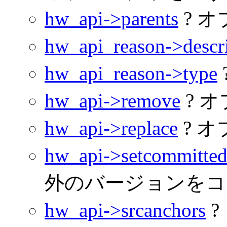
hw_api->parents
? 
hw_api_reason->descr
hw_api_reason->type
hw_api->remove
? 
hw_api->replace
? 
hw_api->setcommitted
外のバージョンをコ
hw_api->srcanchors
?