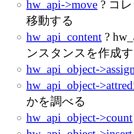
hw_api->move
? コ
移動する
hw_api_content
? hw
ンスタンスを作成す
hw_api_object->assig
hw_api_object->attred
かを調べる
hw_api_object->count
hw_api_object->insert