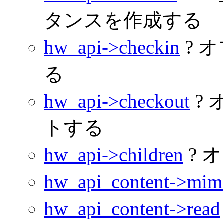
タンスを作成する
hw_api->checkin
? 
る
hw_api->checkout
?
トする
hw_api->children
? 
hw_api_content->mim
hw_api_content->read