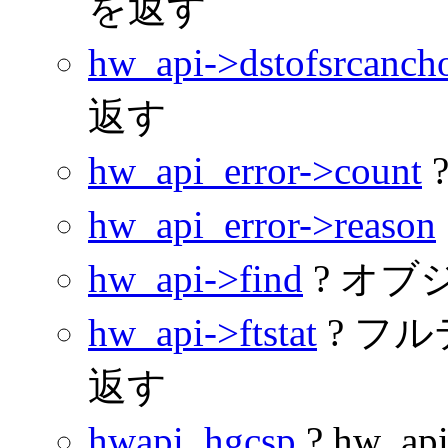
を返す
hw_api->dstofsrcanch
返す
hw_api_error->count
hw_api_error->reason
hw_api->find
? オ
hw_api->ftstat
? フ
返す
hwapi_hgcsp
? hw