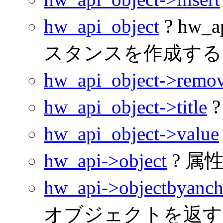
hw_api_object
? hw_
スタンスを作成する
hw_api_object->remo
hw_api_object->title
?
hw_api_object->value
hw_api->object
? 属
hw_api->objectbyanch
オブジェクトを返す