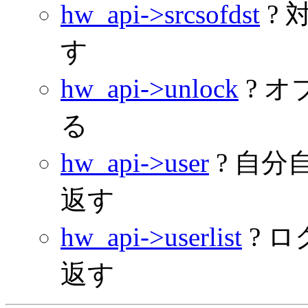
hw_api->srcsofdst
?
す
hw_api->unlock
? 
る
hw_api->user
? 自
返す
hw_api->userlist
? 
返す