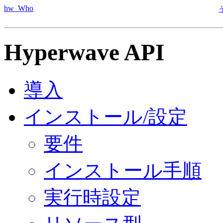
hw_Who
Hyperwave API
導入
インストール/設定
要件
インストール手順
実行時設定