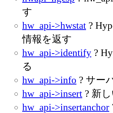
す
hw_api->hwstat
? H
情報を返す
hw_api->identify
? H
る
hw_api->info
? サ
hw_api->insert
? 新
hw_api->insertanchor