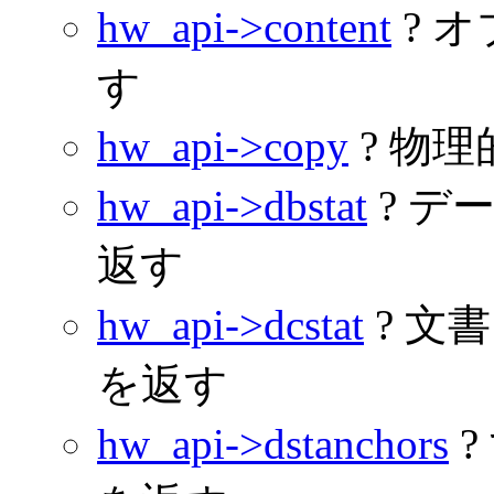
hw_api->content
? 
す
hw_api->copy
? 物
hw_api->dbstat
? デ
返す
hw_api->dcstat
? 文
を返す
hw_api->dstanchors
?