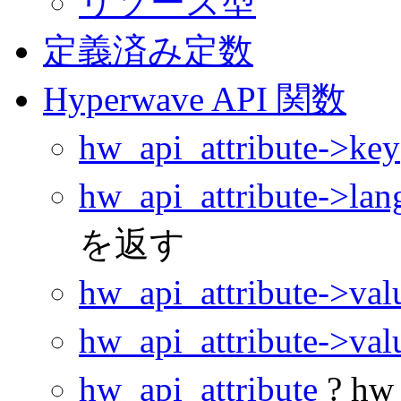
リソース型
定義済み定数
Hyperwave API 関数
hw_api_attribute->key
hw_api_attribute->lan
を返す
hw_api_attribute->val
hw_api_attribute->val
hw_api_attribute
? hw