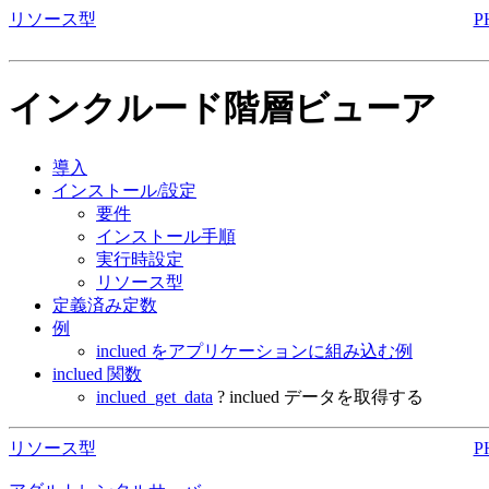
リソース型
P
インクルード階層ビューア
導入
インストール/設定
要件
インストール手順
実行時設定
リソース型
定義済み定数
例
inclued をアプリケーションに組み込む例
inclued 関数
inclued_get_data
? inclued データを取得する
リソース型
P