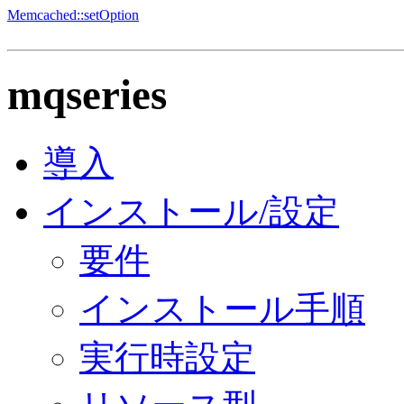
Memcached::setOption
mqseries
導入
インストール/設定
要件
インストール手順
実行時設定