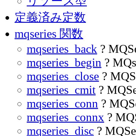
リソース型
定義済み定数
mqseries 関数
mqseries_back
? MQS
mqseries_begin
? MQs
mqseries_close
? MQS
mqseries_cmit
? MQSe
mqseries_conn
? MQS
mqseries_connx
? MQ
mqseries_disc
? MQSe