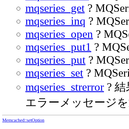
mqseries_get
? MQSer
mqseries_inq
? MQSer
mqseries_open
? MQS
mqseries_put1
? MQSe
mqseries_put
? MQSer
mqseries_set
? MQSer
mqseries_strerror
? 
エラーメッセージを
Memcached::setOption