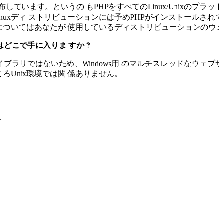
布しています。というの もPHPをすべてのLinux/Unixの
xディ ストリビューションには予めPHPがインストールされてい
リについてはあなたが 使用しているディストリビューションの
はどこで手に入りま すか？
リではないため、Windows用 のマルチスレッドなウェブサーバ(I
ろUnix環境では関 係ありません。
.