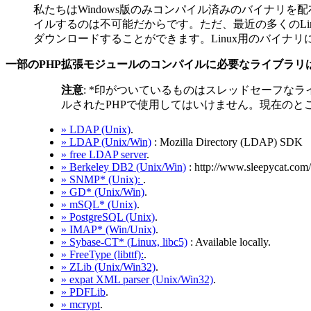
私たちはWindows版のみコンパイル済みのバイナリを配
イルするのは不可能だからです。ただ、最近の多くのLinu
ダウンロードすることができます。Linux用のバイナ
一部のPHP拡張モジュールのコンパイルに必要なライブラリ
注意
:
*印がついているものはスレッドセーフなライブラ
ルされたPHPで使用してはいけません。現在のとこ
» LDAP (Unix)
.
» LDAP (Unix/Win)
: Mozilla Directory (LDAP) SDK
» free LDAP server
.
» Berkeley DB2 (Unix/Win)
: http://www.sleepycat.com/
» SNMP* (Unix):
.
» GD* (Unix/Win)
.
» mSQL* (Unix)
.
» PostgreSQL (Unix)
.
» IMAP* (Win/Unix)
.
» Sybase-CT* (Linux, libc5)
: Available locally.
» FreeType (libttf):
.
» ZLib (Unix/Win32)
.
» expat XML parser (Unix/Win32)
.
» PDFLib
.
» mcrypt
.