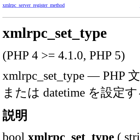
xmlrpc_server_register_method
xmlrpc_set_type
(PHP 4 >= 4.1.0, PHP 5)
xmlrpc_set_type
—
PHP 
または datetime を設定
説明
bool
xmlrpc_set_type
(
str