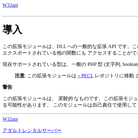
W32api
導入
この拡張モジュールは、DLL への一般的な拡張 API です。この
エクスポートされている他の関数にも アクセスすることがで
現在サポートされている型は、一般の PHP 型 (文字列, boolean, flo
注意
: この拡張モジュールは
» PECL
レポジトリに移動 さ
警告
この拡張モジュールは、
実験的
なものです。この拡張モジュ
る可能性があります。 このモジュールは自己責任で使用して
W32api
アダルトレンタルサーバー