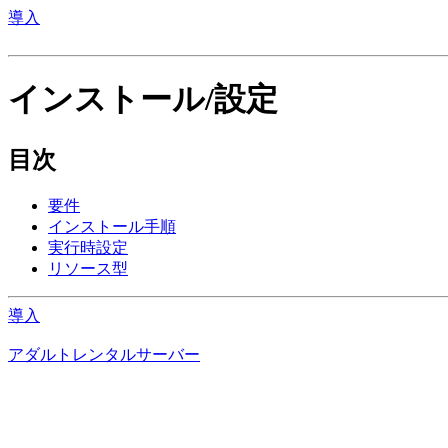
導入
インストール/設定
目次
要件
インストール手順
実行時設定
リソース型
導入
アダルトレンタルサーバー