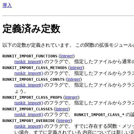
導入
定義済み定数
以下の定数が定義されています。 この関数の拡張モジュールが
(
integer
)
RUNKIT_IMPORT_FUNCTIONS
runkit_import()
のフラグで、 指定したファイルから通常
(
integer
)
RUNKIT_IMPORT_CLASS_METHODS
runkit_import()
のフラグで、 指定したファイルからクラ
(
integer
)
RUNKIT_IMPORT_CLASS_CONSTS
runkit_import()
のフラグで、 指定したファイルからクラス定
ょう。
(
integer
)
RUNKIT_IMPORT_CLASS_PROPS
runkit_import()
のフラグで、 指定したファイルからクラ
(
integer
)
RUNKIT_IMPORT_CLASSES
runkit_import()
のフラグで、
の論
RUNKIT_IMPORT_CLASS_*
(
integer
)
RUNKIT_IMPORT_OVERRIDE
runkit_import()
のフラグで、 すでに存在する関数・メソ
い場合、すでに定義されている 内容については新しい