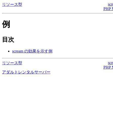
sc
リソース型
PHP 
例
目次
scream の効果を示す例
sc
リソース型
PHP 
アダルトレンタルサーバー