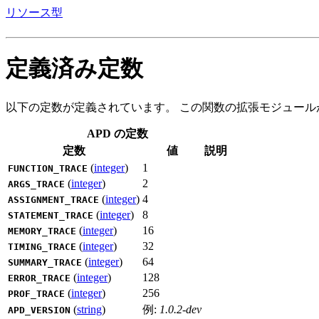
リソース型
定義済み定数
以下の定数が定義されています。 この関数の拡張モジュールが
APD の定数
定数
値
説明
(
integer
)
1
FUNCTION_TRACE
(
integer
)
2
ARGS_TRACE
(
integer
)
4
ASSIGNMENT_TRACE
(
integer
)
8
STATEMENT_TRACE
(
integer
)
16
MEMORY_TRACE
(
integer
)
32
TIMING_TRACE
(
integer
)
64
SUMMARY_TRACE
(
integer
)
128
ERROR_TRACE
(
integer
)
256
PROF_TRACE
(
string
)
例:
1.0.2-dev
APD_VERSION