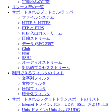
定義済みの定数
リソース型の一覧
サポートされるプロトコル/ラッパー
ファイルシステム
HTTP と HTTPS
FTP と FTPS
PHP 入出力ストリーム
圧縮ストリーム
データ (RFC 2397)
Glob
Phar
SSH2
オーディオストリーム
対話的プロセスストリーム
利用できるフィルタのリスト
文字列フィルタ
変換フィルタ
圧縮フィルタ
暗号化フィルタ
サポートされるソケットトランスポートのリスト
Internet ドメイン: TCP、UDP、SSL、および TLS
Unix ドメイン: Unix および UDG