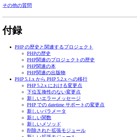
その他の質問
付録
PHP の歴史と関連するプロジェクト
PHPの歴史
PHP関連のプロジェクトの歴史
PHP関連の本
PHP関連の出版物
PHP 5.1.x から PHP 5.2.x への移行
PHP 5.2.x における変更点
下位互換性のない変更点
新しいエラーメッセージ
PHP での datetime サポートの変更点
新しいパラメータ
新しい関数
新しいメソッド
削除された拡張モジュール
新しい拡張モジュール