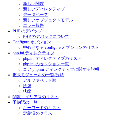
新しい関数
新しいディレクティブ
データベース
新しいオブジェクトモデル
エラー報告
PHP のデバッグ
PHP のデバッグについて
Configure オプション
中心となる configure オプションのリスト
php.ini ディレクティブ
php.ini ディレクティブのリスト
php.ini のセクション一覧
コア php.ini ディレクティブに関する説明
拡張モジュールの一覧/分類
アルファベット順
所属
状態
関数エイリアスのリスト
予約語の一覧
キーワードのリスト
定義済のクラス