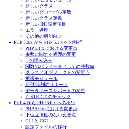
新しいクラス
新しいグローバル定数
新しいクラス定数
新しい INI 設定項目
エラー処理
その他の機能向上
PHP 5.0.x から PHP 5.1.x への移行
PHP 5.1.x における変更点
参照に関する処理の変更
[] の読み込み
関数のパラメータとしての整数値
クラスとオブジェクトの変更点
拡張モジュール
日付/時刻のサポート
データベースサポートの変更
E_STRICT のチェック
PHP 4 から PHP 5.0.x への移行
PHP 5.0.x における変更点
下位互換性のない変更点
CLI と CGI
設定ファイルの移行