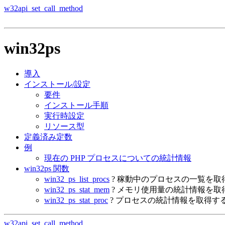
w32api_set_call_method
win32ps
導入
インストール/設定
要件
インストール手順
実行時設定
リソース型
定義済み定数
例
現在の PHP プロセスについての統計情報
win32ps 関数
win32_ps_list_procs
? 稼動中のプロセスの一覧を取
win32_ps_stat_mem
? メモリ使用量の統計情報を取
win32_ps_stat_proc
? プロセスの統計情報を取得す
w32api_set_call_method