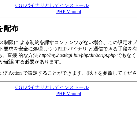
CGI バイナリとしてインストール
PHP Manual
を配布
セス制限に よる制約を課すコンテンツがない場合、この設定オプシ
ト要求を安全に処理しつつPHP バイナリ と通信できる手段を
でも、直接 的な方法
http://my.host/cgi-bin/php/dir/script.php
でもなく
うか確認 する必要があります。
r および Action で設定することができます。(以下を参照してくださ
CGI バイナリとしてインストール
PHP Manual