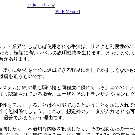
セキュリティ
PHP Manual
ティ業界で しばしば使用される手法は、リスクと利便性のバ
としたら、極端に高いレベルの説明義務を生じます。ま た、かな
向があります。
げずに要求 を十分に達成できる程度にさしでがましくないも
機構を狙うものです。
ステムは鎖 の最も弱い輪と同程度に優れている」全てのトラ
より認証されている場合、ユーザとそのトランザク ションロ
性をテスト することは不可能であるということを頭に入れて
全く無関係でしょう。これが、想定外のデータが入力 される
、最善であるという 理由です。
壊したり、 不適切な内容を投稿したり、その他あなたの一日