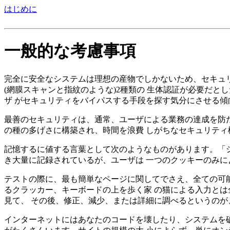
はじめに
一般的な考慮事項
完全に安全なシステムは理想の産物でしかないため、セキュリ
(網膜スキャンと指紋のような)2種類の 生体認証が必要だ
ザ がセキュリティをバイパスする手段を探す気分にさせる傾
最善のセキュリティは、通常、ユーザによる業務の達成を防た
の種の多げさに構築され、時間を浪費 しがちなセキュリティ
記憶するに値する言葉として次のようなものがあります。「シ
き大量に記録されているが、ユーザは 一つのクッキーのみに
テストの際に、最も簡単なページに関してでさえ、全ての可能
るクラッカー、キーボードの上を歩く家 の猫による入力とは
見て、 その後、修正、減少、または詳細に調べるというのが
インターネットにはあなたのコードを壊したり、システムを破