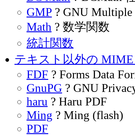
GMP
? GNU Multiple 
Math
? 数学関数
統計関数
テキスト以外の MIME
FDF
? Forms Data Fo
GnuPG
? GNU Privac
haru
? Haru PDF
Ming
? Ming (flash)
PDF