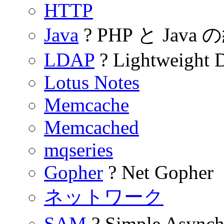
HTTP
Java
? PHP と Java
LDAP
? Lightweight D
Lotus Notes
Memcache
Memcached
mqseries
Gopher
? Net Gopher
ネットワーク
SAM
? Simple Asyn