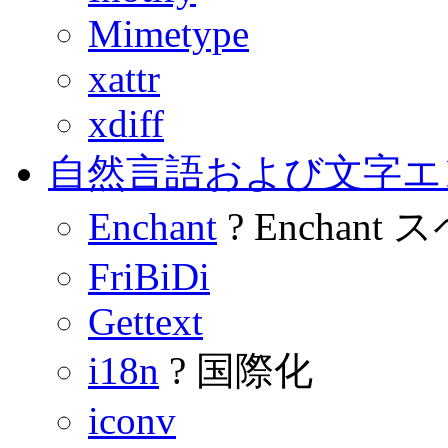
Mimetype
xattr
xdiff
自然言語および文字エ
Enchant
? Enchan
FriBiDi
Gettext
i18n
? 国際化
iconv