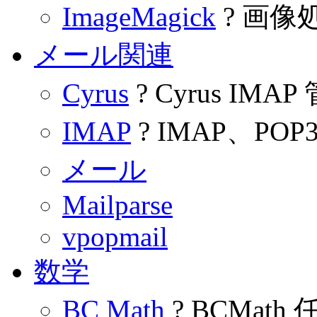
ImageMagick
? 画像処理
メール関連
Cyrus
? Cyrus IMAP
IMAP
? IMAP、POP
メール
Mailparse
vpopmail
数学
BC Math
? BCMat