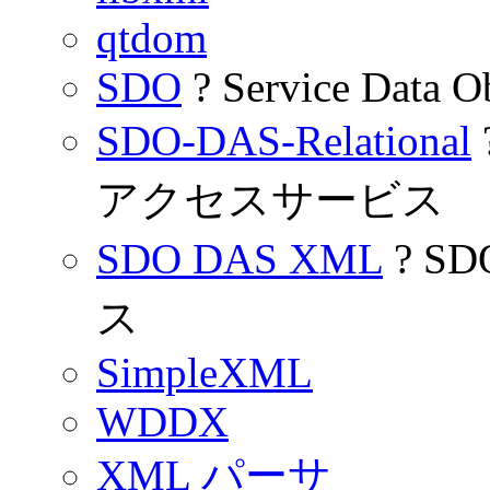
qtdom
SDO
? Service Data O
SDO-DAS-Relational
アクセスサービス
SDO DAS XML
? S
ス
SimpleXML
WDDX
XML パーサ