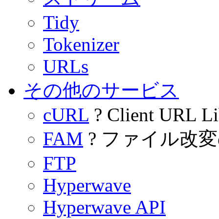
Tidy
Tokenizer
URLs
その他のサービス
cURL
? Client URL Li
FAM
? ファイル改
FTP
Hyperwave
Hyperwave API