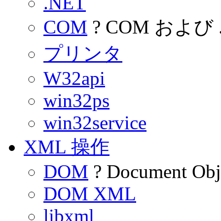
.NET
COM
? COM および .N
プリンタ
W32api
win32ps
win32service
XML 操作
DOM
? Document Obj
DOM XML
libxml