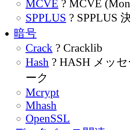
MCVE
? MCVE (Mone
SPPLUS
? SPPLU
暗号
Crack
? Cracklib
Hash
? HASH メ
ーク
Mcrypt
Mhash
OpenSSL